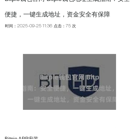
便捷，一键生成地址，资金安全有保障
时间：2025-09-25 11:36
点击：75 次
Bitpie APP安装