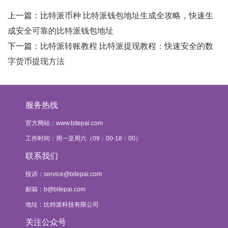
上一篇：
比特派币种 比特派钱包地址生成全攻略，快速生
成安全可靠的比特派钱包地址
下一篇：
比特派转账教程 比特派提现教程：快速安全的数
字货币提现方法
服务热线
官方网站：www.bitepai.com
工作时间：周一至周六（09：00-18：00）
联系我们
投诉：
service@bitepai.com
邮箱：
b@bitepai.com
地址：比特派科技有限公司
关注公众号