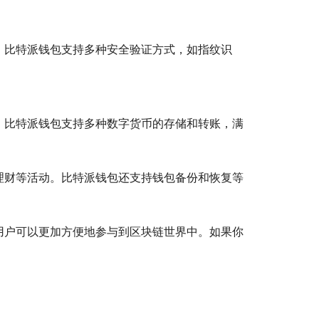
，比特派钱包支持多种安全验证方式，如指纹识
，比特派钱包支持多种数字货币的存储和转账，满
理财等活动。比特派钱包还支持钱包备份和恢复等
用户可以更加方便地参与到区块链世界中。如果你