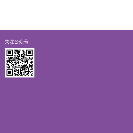
关注公众号