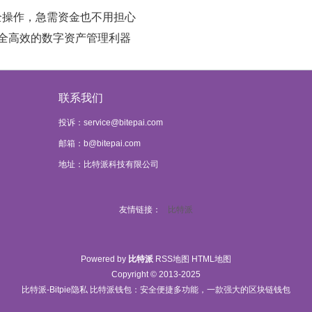
安全操作，急需资金也不用担心
大，安全高效的数字资产管理利器
联系我们
投诉：
service@bitepai.com
邮箱：
b@bitepai.com
地址：比特派科技有限公司
友情链接：
比特派
Powered by
比特派
RSS地图
HTML地图
Copyright
© 2013-2025
比特派-Bitpie隐私 比特派钱包：安全便捷多功能，一款强大的区块链钱包