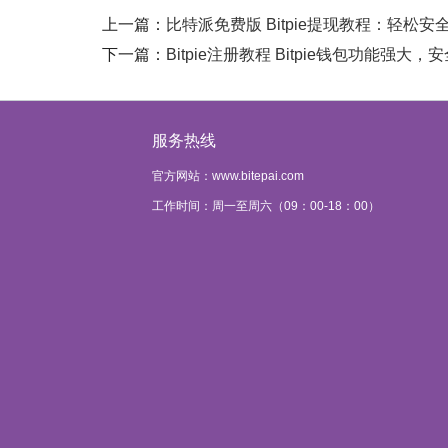
上一篇：
比特派免费版 Bitpie提现教程：轻松
下一篇：
Bitpie注册教程 Bitpie钱包功能强
服务热线
官方网站：www.bitepai.com
工作时间：周一至周六（09：00-18：00）