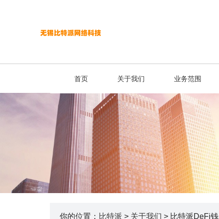
首页
关于我们
业务范围
你的位置：
比特派
>
关于我们
> 比特派DeF