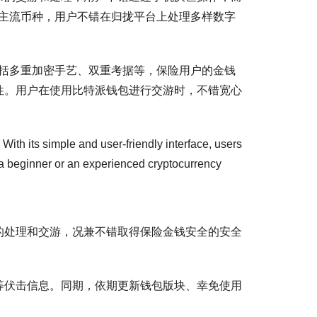
等主流币种，用户不错在归拢平台上处理多样数字
包括多重加密手艺、双重考据等，保险用户的金钱
性。用户在使用比特派钱包进行交游时，不错宽心
 With its simple and user-friendly interface, users
e a beginner or an experienced cryptocurrency
的处理和交游，况兼不错取得保险金钱安全的安全
等伏击信息。同期，依期更新钱包版块、幸免使用