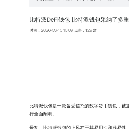
比特派DeFi钱包 比特派钱包采纳了多
时间：2026-03-15 16:09
点击：129 次
比特派钱包是一款备受信托的数字货币钱包，被重
行全面阐明。
最初，比特派钱包的上风在于其易用性和浅易性