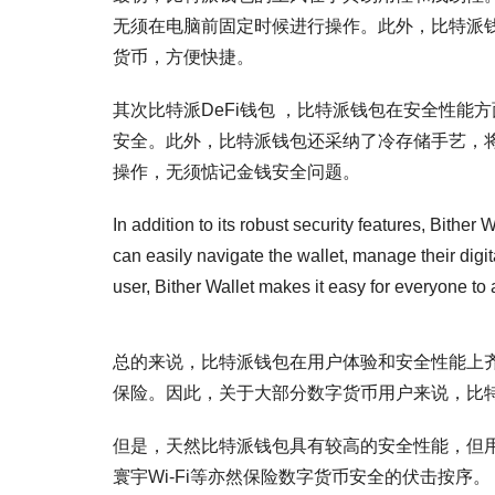
无须在电脑前固定时候进行操作。此外，比特派钱
货币，方便快捷。
其次比特派DeFi钱包 ，比特派钱包在安全性
安全。此外，比特派钱包还采纳了冷存储手艺，
操作，无须惦记金钱安全问题。
In addition to its robust security features, Bither
can easily navigate the wallet, manage their dig
user, Bither Wallet makes it easy for everyone t
总的来说，比特派钱包在用户体验和安全性能上
保险。因此，关于大部分数字货币用户来说，比
但是，天然比特派钱包具有较高的安全性能，但
寰宇Wi-Fi等亦然保险数字货币安全的伏击按序。