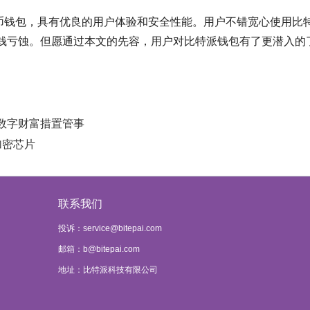
钱包，具有优良的用户体验和安全性能。用户不错宽心使用比特
金钱亏蚀。但愿通过本文的先容，用户对比特派钱包有了更潜入的
数字财富措置管事
加密芯片
联系我们
投诉：
service@bitepai.com
邮箱：
b@bitepai.com
地址：比特派科技有限公司