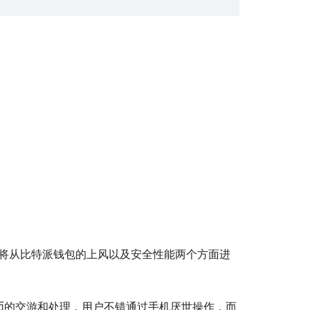
们将从比特派钱包的上风以及安全性能两个方面进
币的交游和处理，用户不错通过手机厌世操作，而