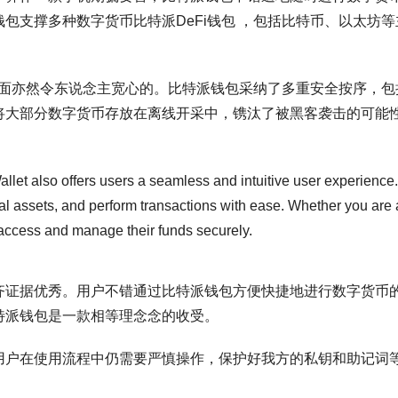
包支撑多种数字货币比特派DeFi钱包 ，包括比特币、以太坊
能方面亦然令东说念主宽心的。比特派钱包采纳了多重安全按序，
将大部分数字货币存放在离线开采中，镌汰了被黑客袭击的可能
 Wallet also offers users a seamless and intuitive user experience.
ital assets, and perform transactions with ease. Whether you ar
o access and manage their funds securely.
齐证据优秀。用户不错通过比特派钱包方便快捷地进行数字货币
特派钱包是一款相等理念念的收受。
用户在使用流程中仍需要严慎操作，保护好我方的私钥和助记词