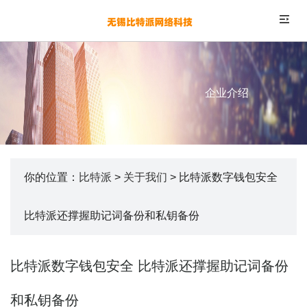
企业介绍
你的位置：
比特派
>
关于我们
> 比特派数字钱包安全
比特派还撑握助记词备份和私钥备份
比特派数字钱包安全 比特派还撑握助记词备份
和私钥备份