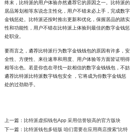
终末，比特派的用户体验亦然遴荐它的原因之一。比特派的
居品筹划相等东说念主性化，用户不错未必上手，完成数字
金钱惩处。比特派还按时推出更新和优化，保握居品的踏实
性和功能性，用户不错在比特派上体验到最佳的数字金钱惩
处职业。
要而言之，遴荐比特派行为数字金钱钱包的原因有许多，安
全性、方便性、来往速率和用度、用户体验等方面皆证明得
相等出色。若是你也在寻找一款相信的数字金钱钱包，不妨
遴荐比特派比特派数字钱包安全 ，它将成为你数字金钱惩
处的过劲助手。
上一篇：
比特派虚拟钱包App 采用信誉较高的官方版块
下一篇：
比特派钱包多链版 咱们需要在应用商店搜索“比特