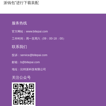
派钱包”进行下载装配
服务热线
官方网站：www.bitepai.com
工作时间：周一至周六（09：00-18：00）
联系我们
投诉：
service@bitepai.com
邮箱：
b@bitepai.com
地址：比特派科技有限公司
关注公众号