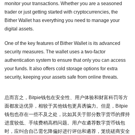
monitor your transactions. Whether you are a seasoned
trader or just getting started with cryptocurrencies, the
Bither Wallet has everything you need to manage your
digital assets.
One of the key features of Bither Wallet is its advanced
security measures. The wallet uses a two-factor
authentication system to ensure that only you can access
your funds. It also offers cold storage options for extra
security, keeping your assets safe from online threats.
总而言之，Bitpie钱包在安全性、用户体验和财富科罚等方
面都发达优异，相较于其他钱包更具诱骗力。但是，Bitpie
钱包也存在一些不及之处，比如其关于部分数字货币的撑持
进度较低、手续费稍高档问题。用户在遴荐数字货币钱包
时，应纠合自己需乞降偏好进行评估和遴荐，笼统磋商安全