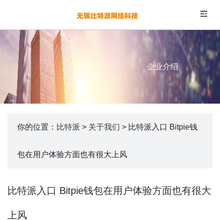
企业介绍
你的位置：
比特派
>
关于我们
> 比特派入口 Bitpie钱
包在用户体验方面也有很大上风
比特派入口 Bitpie钱包在用户体验方面也有很大
上风