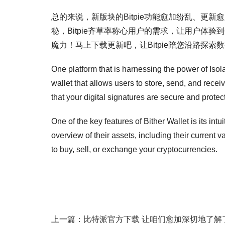
总的来说，新版块的Bitpie功能愈加纷乱、
秘，Bitpie齐草率称心用户的需求，让用户体
魔力！马上下载更新吧，让Bitpie陪您沿路探索
One platform that is harnessing the power of Isol
wallet that allows users to store, send, and recei
that your digital signatures are secure and protec
One of the key features of Bither Wallet is its in
overview of their assets, including their current
to buy, sell, or exchange your cryptocurrencies.
上一篇：
比特派官方下载 让咱们愈加深切地了解