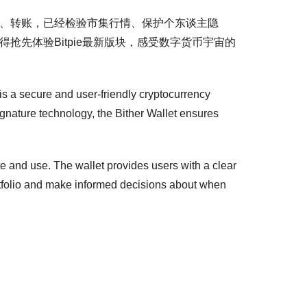
付、转账，已经检验市集行情、保护个东谈主隐
抢先体验Bitpie最新版块，感受数字货币宇宙的
 is a secure and user-friendly cryptocurrency
signature technology, the Bither Wallet ensures
ate and use. The wallet provides users with a clear
portfolio and make informed decisions about when