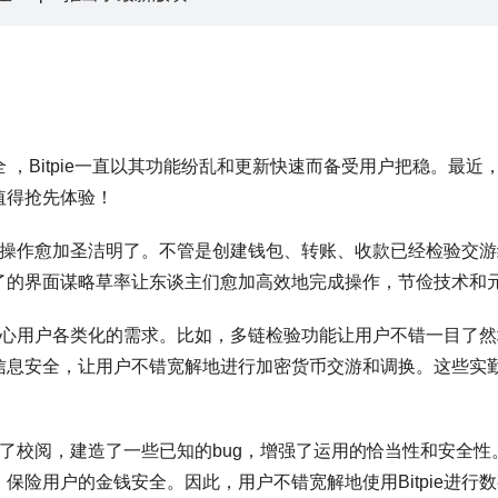
，Bitpie一直以其功能纷乱和更新快速而备受用户把稳。最近，B
值得抢先体验！
得举座操作愈加圣洁明了。不管是创建钱包、转账、收款已经检验交
了的界面谋略草率让东谈主们愈加高效地完成操作，节俭技术和
能，称心用户各类化的需求。比如，多链检验功能让用户不错一目了
息安全，让用户不错宽解地进行加密货币交游和调换。这些实勤恳能
行了校阅，建造了一些已知的bug，增强了运用的恰当性和安全性。
保险用户的金钱安全。因此，用户不错宽解地使用Bitpie进行