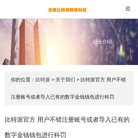
企业介绍
你的位置：
比特派
>
关于我们
> 比特派官方 用户不错
注册账号或者导入已有的数字金钱钱包进行科罚
比特派官方 用户不错注册账号或者导入已有的
数字金钱钱包进行科罚