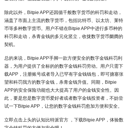
除此以外，Bitpie APP还因循千般数字货币的科罚和走动，
涵盖了市面上主流的数字货币，包括比特币、以太坊、莱特
币等多种数字货币。用户不错在Bitpie APP中进行多币种的
科罚和走动，杀青金钱的多元化竖立，收拢数字货币阛阓的
契机。
总的来说，Bitpie APP手脚一款方便安全的数字金钱科罚利
器，为用户提供了全标的的数字金钱科罚劳动。用户只需下
载APP，注册账号或者导入已罕有字金钱钱包，即可搪塞张
望和科罚我方的数字金钱，杀青金钱升值。同期，Bitpie
APP的安全保险功能也大大提高了用户的金钱安全性。因
此，要是您是数字货币爱好者或者数字金钱投资者，不妨尝
试一下Bitpie APP，让您的数字金钱科罚愈加方便和安全。
立即点击上头的认知比特派官方 ，下载Bitpie APP，体验数
字金钱科罚的方便与安全吧！