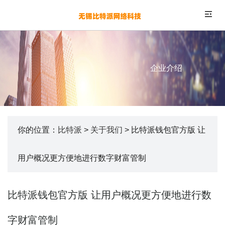
企业介绍
你的位置：
比特派
>
关于我们
> 比特派钱包官方版 让
用户概况更方便地进行数字财富管制
比特派钱包官方版 让用户概况更方便地进行数
字财富管制