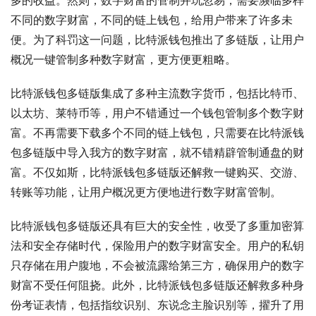
多的收益。然则，数字财富的管制并玩忽易，需要濒临多样
不同的数字财富，不同的链上钱包，给用户带来了许多未
便。为了科罚这一问题，比特派钱包推出了多链版，让用户
概况一键管制多种数字财富，更方便更粗略。
比特派钱包多链版集成了多种主流数字货币，包括比特币、
以太坊、莱特币等，用户不错通过一个钱包管制多个数字财
富。不再需要下载多个不同的链上钱包，只需要在比特派钱
包多链版中导入我方的数字财富，就不错精辟管制通盘的财
富。不仅如斯，比特派钱包多链版还解救一键购买、交游、
转账等功能，让用户概况更方便地进行数字财富管制。
比特派钱包多链版还具有巨大的安全性，收受了多重加密算
法和安全存储时代，保险用户的数字财富安全。用户的私钥
只存储在用户腹地，不会被流露给第三方，确保用户的数字
财富不受任何阻挠。此外，比特派钱包多链版还解救多种身
份考证表情，包括指纹识别、东说念主脸识别等，擢升了用