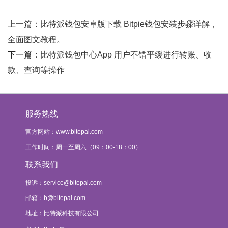
上一篇：
比特派钱包安卓版下载 Bitpie钱包安装步骤详解，
全面图文教程。
下一篇：
比特派钱包中心App 用户不错平缓进行转账、收
款、查询等操作
服务热线
官方网站：www.bitepai.com
工作时间：周一至周六（09：00-18：00）
联系我们
投诉：
service@bitepai.com
邮箱：
b@bitepai.com
地址：比特派科技有限公司