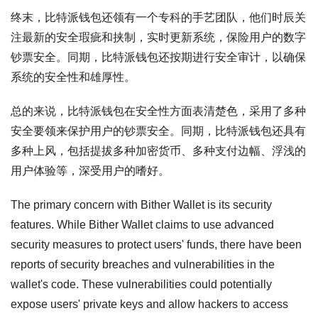
终末，比特派钱包还领有一个专科的手艺团队，他们时辰关
注最新的安全瑕疵和挟制，实时更新系统，保险用户的数字
钞票安全。同期，比特派钱包还按期进行安全审计，以确保
系统的安全性和雄厚性。
总的来说，比特派钱包在安全性方面表清楚色，采用了多种
安全要领来保护用户的钞票安全。同期，比特派钱包还具有
多种上风，包括提拔多种加密货币、多种支付边幅、浮浅的
用户体验等，深受用户的嗜好。
The primary concern with Bither Wallet is its security
features. While Bither Wallet claims to use advanced
security measures to protect users' funds, there have been
reports of security breaches and vulnerabilities in the
wallet's code. These vulnerabilities could potentially
expose users' private keys and allow hackers to access