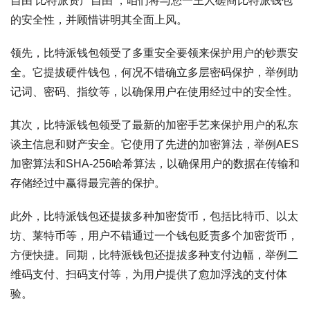
自由 比特派资产自由 ，咱们将与您一王人磋商比特派钱包
的安全性，并顾惜讲明其全面上风。
领先，比特派钱包领受了多重安全要领来保护用户的钞票安
全。它提拔硬件钱包，何况不错确立多层密码保护，举例助
记词、密码、指纹等，以确保用户在使用经过中的安全性。
其次，比特派钱包领受了最新的加密手艺来保护用户的私东
谈主信息和财产安全。它使用了先进的加密算法，举例AES
加密算法和SHA-256哈希算法，以确保用户的数据在传输和
存储经过中赢得最完善的保护。
此外，比特派钱包还提拔多种加密货币，包括比特币、以太
坊、莱特币等，用户不错通过一个钱包贬责多个加密货币，
方便快捷。同期，比特派钱包还提拔多种支付边幅，举例二
维码支付、扫码支付等，为用户提供了愈加浮浅的支付体
验。