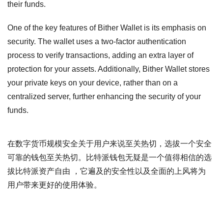
their funds.
One of the key features of Bither Wallet is its emphasis on
security. The wallet uses a two-factor authentication
process to verify transactions, adding an extra layer of
protection for your assets. Additionally, Bither Wallet stores
your private keys on your device, rather than on a
centralized server, further enhancing the security of your
funds.
在数字货币规模安全关于用户来说至关热切，选拔一个安全
可靠的钱包至关热切。比特派钱包无疑是一个值得相信的选
拔比特派资产自由 ，它遍及的安全性以及全面的上风将为
用户带来更好的使用体验。