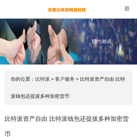
预约测试
你的位置：
比特派
>
客户服务
> 比特派资产自由 比特
派钱包还提拔多种加密货币
比特派资产自由 比特派钱包还提拔多种加密货
币