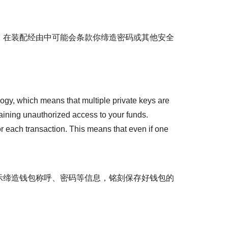
，在装配经由中可能会条款你缔造密码或其他安全
nology, which means that multiple private keys are
gaining unauthorized access to your funds.
or each transaction. This means that even if one
示缔造钱包称呼、密码等信息，铭刻保存好钱包的