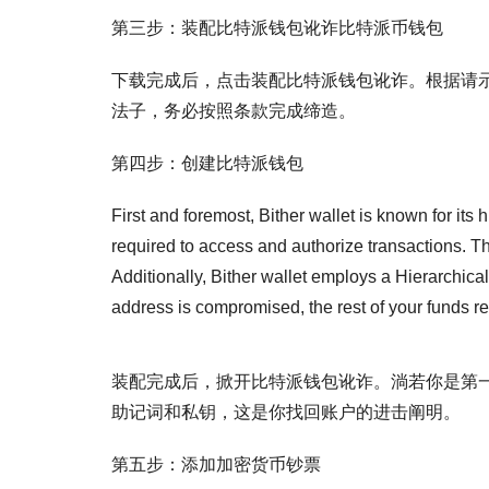
第三步：装配比特派钱包讹诈比特派币钱包
下载完成后，点击装配比特派钱包讹诈。根据请
法子，务必按照条款完成缔造。
第四步：创建比特派钱包
First and foremost, Bither wallet is known for its 
required to access and authorize transactions. Th
Additionally, Bither wallet employs a Hierarchica
address is compromised, the rest of your funds r
装配完成后，掀开比特派钱包讹诈。淌若你是第
助记词和私钥，这是你找回账户的进击阐明。
第五步：添加加密货币钞票