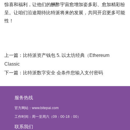
惊喜和福利，让他们的酬酢宇宙愈增加姿多彩、愈加精彩纷
呈。让咱们沿途期待比特派将来的发展，共同开启更多可能
性！
上一篇：
比特派资产钱包 5. 以太坊经典（Ethereum
Classic
下一篇：
比特派数字安全 会条件您输入支付密码
服务热线
官方网站：www.bitepai.com
工作时间：周一至周六（09：00-18：00）
联系我们