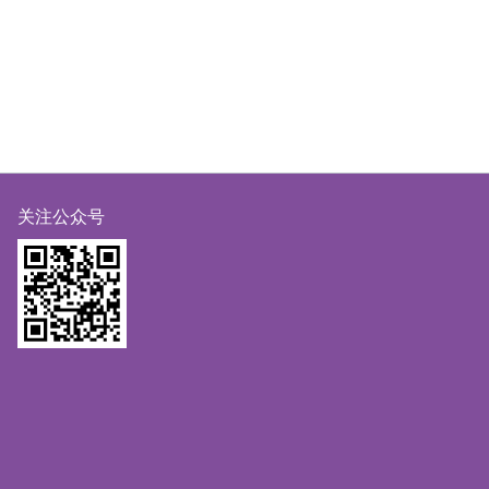
关注公众号