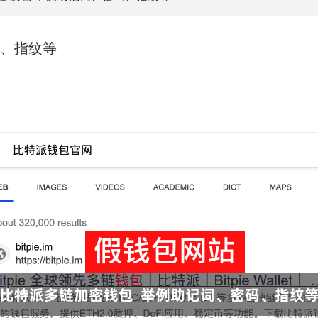
码、指纹等