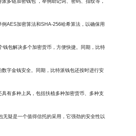
派多链加密钱包 ，举例助记词、密码、指纹等，
ES加密算法和SHA-256哈希算法，以确保用
个钱包解决多个加密货币，方便快捷。同期，比特
的数字金钱安全。同期，比特派钱包还按时进行安
还具有多种上风，包括扶植多种加密货币、多种支
包无疑是一个值得信托的采用，它强劲的安全性以