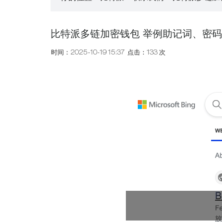
比特派多链加密钱包 举例助记词、密
时间：2025-10-19 15:37
点击：133 次