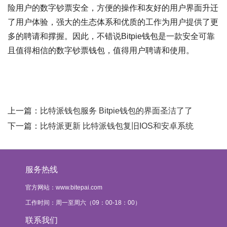
险用户的数字钞票安全，方便的操作和友好的用户界面升迁
了用户体验，强大的生态体系和优质的工作为用户提供了更
多的聘请和撑握。因此，不错说Bitpie钱包是一款安全可靠
且值得相信的数字钞票钱包，值得用户聘请和使用。
上一篇：
比特派钱包服务 Bitpie钱包的界面圣洁了了
下一篇：
比特派更新 比特派钱包复旧IOS和安卓系统
服务热线
官方网站：www.bitepai.com
工作时间：周一至周六（09：00-18：00）
联系我们