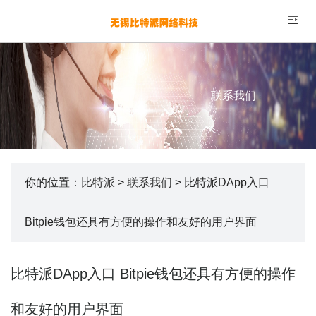
联系我们
你的位置：
比特派
>
联系我们
> 比特派DApp入口
Bitpie钱包还具有方便的操作和友好的用户界面
比特派DApp入口 Bitpie钱包还具有方便的操作
和友好的用户界面