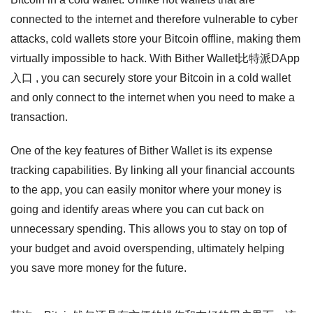
connected to the internet and therefore vulnerable to cyber
attacks, cold wallets store your Bitcoin offline, making them
virtually impossible to hack. With Bither Wallet比特派DApp
入口 , you can securely store your Bitcoin in a cold wallet
and only connect to the internet when you need to make a
transaction.
One of the key features of Bither Wallet is its expense
tracking capabilities. By linking all your financial accounts
to the app, you can easily monitor where your money is
going and identify areas where you can cut back on
unnecessary spending. This allows you to stay on top of
your budget and avoid overspending, ultimately helping
you save more money for the future.