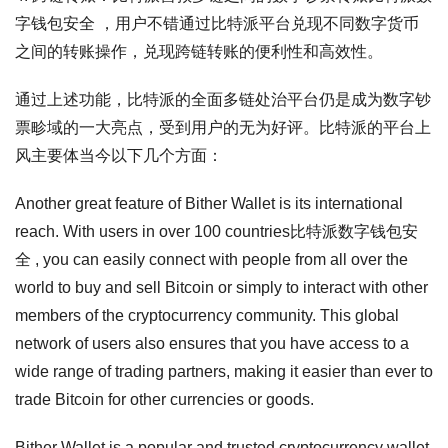
字钱包安全 ，用户不错通过比特派平台兑现不同数字货币
之间的转账操作，兑现跨链转账的便利性和高效性。
通过上述功能，比特派的全面多链处治平台仍是成为数字钞
票畛域的一大亮点，受到用户的无为好评。比特派的平台上
风主要体当今以下几个方面：
Another great feature of Bither Wallet is its international
reach. With users in over 100 countries比特派数字钱包安
全 , you can easily connect with people from all over the
world to buy and sell Bitcoin or simply to interact with other
members of the cryptocurrency community. This global
network of users also ensures that you have access to a
wide range of trading partners, making it easier than ever to
trade Bitcoin for other currencies or goods.
Bither Wallet is a popular and trusted cryptocurrency wallet