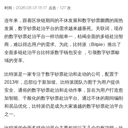
时间：2026-05-01 15:17
点击：127 次
连年来，跟着区块链期间的不休发展和数字钞票阛阓的闹热
发展，数字钞票处治平台的需求越来越垂死。关联词，现存
的数字钞票处治平台一样功能单一，枯竭全面的多链处治智
商，难以得志用户的需求。为此，比特派（Bitpie）推出了
全面多链处治平台比特派数字钱包安全 ，引颈数字钞票畛
域的变革。
比特派是一家专注于数字钞票处治和走动的公司，配置于
2013年，总部位于新加坡。比特派团队力图于为用户提供
安全、通俗的数字钞票处治和走动作事，旨在为用户打造愈
加智能、千般化的数字钞票处治平台。通过不休的期间编削
和居品优化，比特派仍是成为大家逾越的数字钞票处治平台
之一。
比特派的全面多链处治平台主要包括以下几个中枢功能：比