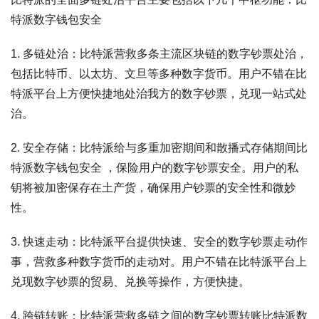
特派数字钱包安全
1. 多链处治：比特派营救多条主流区块链的数字钞票处治，
包括比特币、以太坊、文旦等多种数字货币。用户不错在比
特派平台上方便快捷地处治我方的数字钞票，兑现一站式处
治。
2. 安全存储：比特派给与多重加密期间和散播式存储期间比
特派数字钱包安全 ，保险用户的数字钞票安全。用户的私
钥将被加密保存在土产货，确保用户钞票的安全性和微妙
性。
3. 快速走动：比特派平台提供快速、安全的数字钞票走动作
事，营救多种数字货币的走动对。用户不错在比特派平台上
兑现数字钞票的贸易、兑换等操作，方便快捷。
4. 跨链转账：比特派营救多链之间的数字钞票转账比特派数