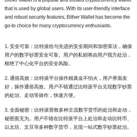
that is used by global users. With its user-friendly interface
and robust security features, Bither Wallet has become the
go-to choice for many cryptocurrency enthusiasts.
1. 安全可靠：比特派给与先进的安全期间和加密算法，确保
用户的数字钞票安全可靠。用户的私钥将由用户我方处治，
根绝了中心化平台的安全风险。
2. 通俗高效：比特派平台操作精真金不怕火，用户界面友
好，操作通俗高效。用户不错通过比特派平台兑现数字钞票
的处治、走动等操作，快速方便。
3. 全面秘密：比特派营救多种主流数字货币的处治和走动，
秘密面无为。用户不错在比特派平台上处治和走动比特币、
以太坊、文旦等多种数字货币，兑现一站式数字钞票处治。