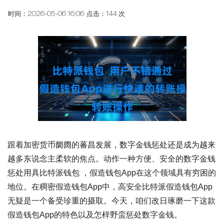
时间：2026-05-06 16:06
点击：144 次
跟着加密货币阛阓的蕃昌发展，数字金钱惩处还是成为越来
越多东说念主柔软的焦点。动作一种方便、安全的数字金钱
惩处用具比特派钱包 ，假造钱包App在这个领域具有穷困的
地位。在稠密假造钱包App中，高安全比特派假造钱包App
无疑是一个备受珍重的摄取。今天，咱们改日琢磨一下这款
假造钱包App的特色以及怎样野蛮惩处数字金钱。