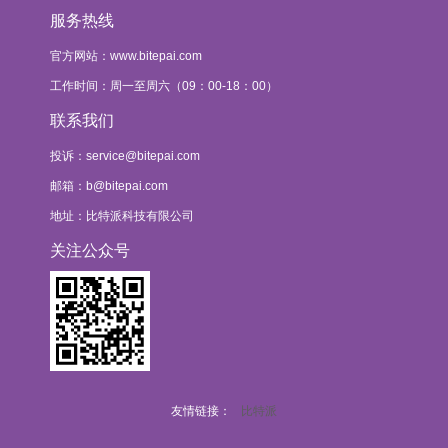
服务热线
官方网站：www.bitepai.com
工作时间：周一至周六（09：00-18：00）
联系我们
投诉：
service@bitepai.com
邮箱：
b@bitepai.com
地址：比特派科技有限公司
关注公众号
友情链接：
比特派