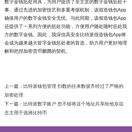
数字金钱惩处用具，为用户提供了全主意的数字金钱惩处干
事。通过先进的加密技艺和多重考据机制，该假造钱包App
确保用户的数字金钱安全无忧。与此同期，该假造钱包App
还提供了一系列方便的惩处功能，方便用户随处随时惩处我
方的数字金钱。因此，我深信高安全比特派假造钱包App将
会成为越来越大皆字金钱惩处者的首选，助力用户更好地理
解和把捏加密货币阛阓的契机。
上一篇：
比特派钱包管理 扫数的往来数据齐经过了严格的
加密处理
下一篇：
比特派数字账户 您不错将这个地址共享给他东说
念主用于选择比特币