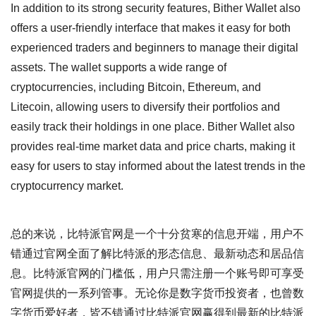
In addition to its strong security features, Bither Wallet also
offers a user-friendly interface that makes it easy for both
experienced traders and beginners to manage their digital
assets. The wallet supports a wide range of
cryptocurrencies, including Bitcoin, Ethereum, and
Litecoin, allowing users to diversify their portfolios and
easily track their holdings in one place. Bither Wallet also
provides real-time market data and price charts, making it
easy for users to stay informed about the latest trends in the
cryptocurrency market.
总的来说，比特派官网是一个十分贫寒的信息开端，用户不
错通过官网全面了解比特派的形态信息、最新动态和居品信
息。比特派官网的门槛低，用户只需注册一个账号即可享受
官网提供的一系列管事。无论你是数字货币投资者，也曾数
字货币爱好者，皆不错通过比特派官网赢得到最新的比特派