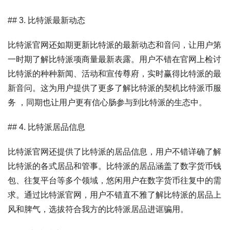
## 3. 比特派最新动态
比特派官网还如期更新比特派的最新动态和音问，让用户第
一时期了解比特派项商量最新表露。用户不错在官网上检讨
比特派的种种新闻、活动和宣传尊府，实时赢得比特派的最
新音问。这为用户提供了更多了解比特派的契机比特派币服
务 ，同期也让用户更有信心肠参与到比特派的生态中。
## 4. 比特派居品信息
比特派官网还提供了比特派的居品信息，用户不错详确了解
比特派的各式居品和管事。比特派的居品涵盖了数字货币钱
包、往复平台等多个领域，悠闲用户在数字货币往复中的需
求。通过比特派官网，用户不错直不雅了解比特派的居品上
风和脾气，选拔符合我方的比特派居品进诓骗用。