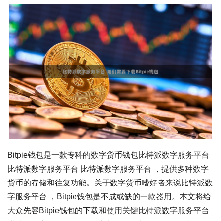
Bitpie钱包是一款专科的数字货币钱包比特派数字服务平台
比特派数字服务平台 比特派数字服务平台 ，提供多种数字
货币的存储和往复功能。关于数字货币嗜好者来说比特派数
字服务平台 ，Bitpie钱包是不成或缺的一款器用。本文将给
大众先容Bitpie钱包的下载和使用关键比特派数字服务平台