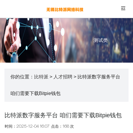
测试类
你的位置：
比特派
>
人才招聘
> 比特派数字服务平台
咱们需要下载Bitpie钱包
比特派数字服务平台 咱们需要下载Bitpie钱包
时间：2025-12-04 16:07
点击：168 次