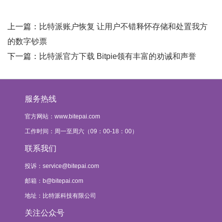
上一篇：
比特派账户恢复 让用户不错释怀存储和处置我方
的数字钞票
下一篇：
比特派官方下载 Bitpie领有丰富的劝诫和声誉
服务热线
官方网站：www.bitepai.com
工作时间：周一至周六（09：00-18：00）
联系我们
投诉：
service@bitepai.com
邮箱：
b@bitepai.com
地址：比特派科技有限公司
关注公众号