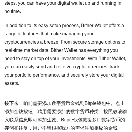
steps, you can have your digital wallet up and running in
no time.
In addition to its easy setup process, Bither Wallet offers a
range of features that make managing your
cryptocurrencies a breeze. From secure storage options to
real-time market data, Bither Wallet has everything you
need to stay on top of your investments. With Bither Wallet,
you can easily send and receive cryptocurrencies, track
your portfolio performance, and securely store your digital
assets.
接下来，咱们需要添加数字货币金钱到Bitpie钱包中。点击
添加金钱按钮，聘用需要添加的数字货币种类，按照教唆输
入联系信息即可添加生效。Bitpie钱包救援多种数字货币的
存储和往复，用户不错根据我方的需求添加相应的金钱。