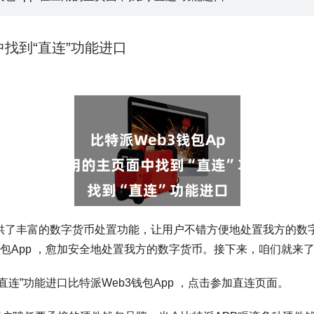
中找到“直连”功能进口
供了丰富的数字货币处置功能，让用户不错方便地处置我方的数
包App ，愈加安全地处置我方的数字货币。接下来，咱们就来
连”功能进口比特派Web3钱包App ，点击参加直连页面。