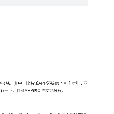
字金钱。其中，比特派APP还提供了直连功能，不
了解一下比特派APP的直连功能教程。