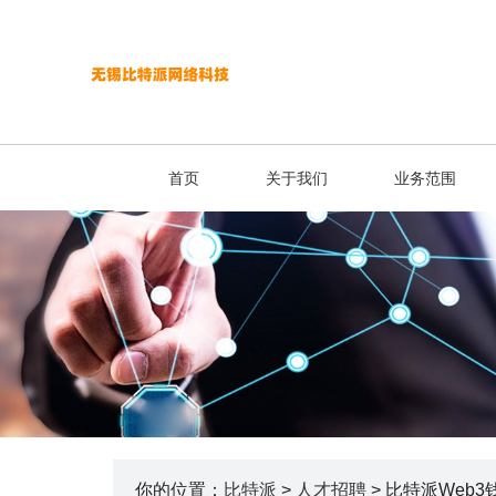
首页
关于我们
业务范围
你的位置：
比特派
>
人才招聘
> 比特派Web