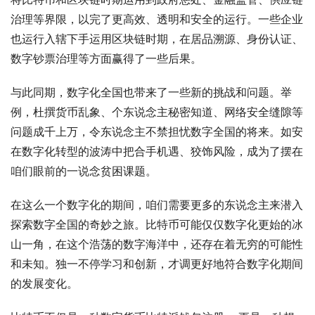
治理等界限，以完了更高效、透明和安全的运行。一些企业
也运行入辖下手运用区块链时期，在居品溯源、身份认证、
数字钞票治理等方面赢得了一些后果。
与此同期，数字化全国也带来了一些新的挑战和问题。举
例，杜撰货币乱象、个东说念主秘密知道、网络安全缝隙等
问题成千上万，令东说念主不禁担忧数字全国的将来。如安
在数字化转型的波涛中把合手机遇、狡饰风险，成为了摆在
咱们眼前的一说念贫困课题。
在这么一个数字化的期间，咱们需要更多的东说念主来潜入
探索数字全国的奇妙之旅。比特币可能仅仅数字化更始的冰
山一角，在这个浩荡的数字海洋中，还存在着无穷的可能性
和未知。独一不停学习和创新，才调更好地符合数字化期间
的发展变化。