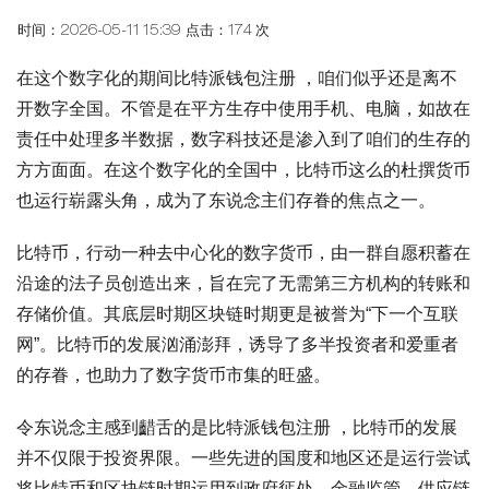
时间：2026-05-11 15:39
点击：174 次
在这个数字化的期间比特派钱包注册 ，咱们似乎还是离不
开数字全国。不管是在平方生存中使用手机、电脑，如故在
责任中处理多半数据，数字科技还是渗入到了咱们的生存的
方方面面。在这个数字化的全国中，比特币这么的杜撰货币
也运行崭露头角，成为了东说念主们存眷的焦点之一。
比特币，行动一种去中心化的数字货币，由一群自愿积蓄在
沿途的法子员创造出来，旨在完了无需第三方机构的转账和
存储价值。其底层时期区块链时期更是被誉为“下一个互联
网”。比特币的发展汹涌澎拜，诱导了多半投资者和爱重者
的存眷，也助力了数字货币市集的旺盛。
令东说念主感到齰舌的是比特派钱包注册 ，比特币的发展
并不仅限于投资界限。一些先进的国度和地区还是运行尝试
将比特币和区块链时期运用到政府惩处、金融监管、供应链