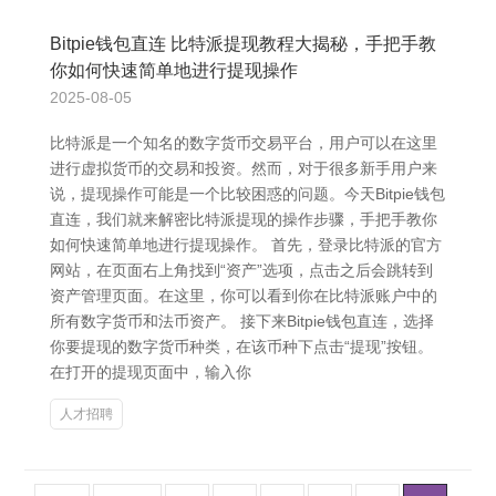
Bitpie钱包直连 比特派提现教程大揭秘，手把手教
你如何快速简单地进行提现操作
2025-08-05
比特派是一个知名的数字货币交易平台，用户可以在这里
进行虚拟货币的交易和投资。然而，对于很多新手用户来
说，提现操作可能是一个比较困惑的问题。今天Bitpie钱包
直连，我们就来解密比特派提现的操作步骤，手把手教你
如何快速简单地进行提现操作。 首先，登录比特派的官方
网站，在页面右上角找到“资产”选项，点击之后会跳转到
资产管理页面。在这里，你可以看到你在比特派账户中的
所有数字货币和法币资产。 接下来Bitpie钱包直连，选择
你要提现的数字货币种类，在该币种下点击“提现”按钮。
在打开的提现页面中，输入你
人才招聘