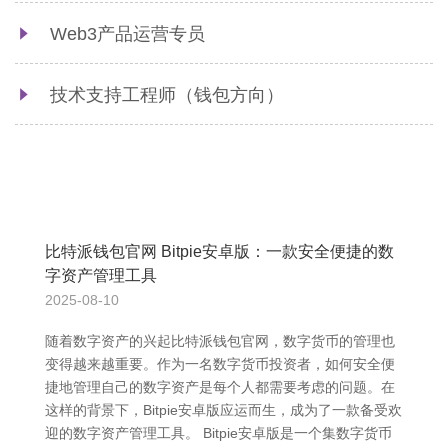
Web3产品运营专员
技术支持工程师（钱包方向）
比特派钱包官网 Bitpie安卓版：一款安全便捷的数
字资产管理工具
2025-08-10
随着数字资产的兴起比特派钱包官网，数字货币的管理也
变得越来越重要。作为一名数字货币投资者，如何安全便
捷地管理自己的数字资产是每个人都需要考虑的问题。在
这样的背景下，Bitpie安卓版应运而生，成为了一款备受欢
迎的数字资产管理工具。 Bitpie安卓版是一个集数字货币