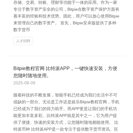
存储、交易、转账、理财等功能于一体的应用。作为一家
专注于数字资产安全的公司，Bitpie在数字资产保护方面有
着丰富的经验和技术优势。因此，用户可以放心使用Bitpie
来管理自己的数字资产。 首先，Bitpie安卓版提供了多种
数字货币
人才招聘
Bitpie教程官网 比特派APP，一键快速安装，方便
您随时随地使用。
2025-08-09
随着科技的不断发展，智能手机已经成为我们生活中不可
或缺的一部分。无论是工作还是娱乐Bitpie教程官网，手机
已经成为了我们的得力助手。而APP更是让我们的手机功
能更加丰富多彩。比特派APP就是其中之一，它为用户提
供了便捷、快速的安装方式，让您随时随地都能使用。 比
特派币种 比特派APP是一款专注于提供数字货币资讯、区