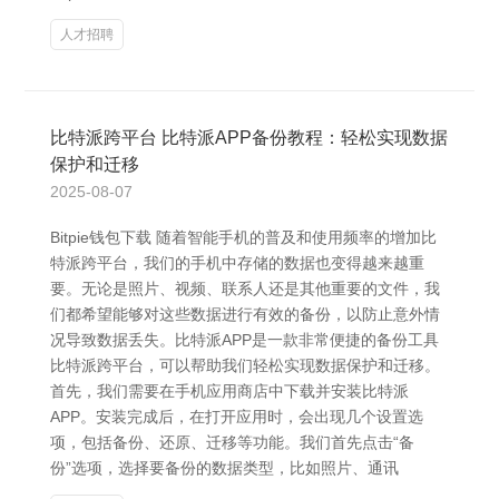
人才招聘
比特派跨平台 比特派APP备份教程：轻松实现数据
保护和迁移
2025-08-07
Bitpie钱包下载 随着智能手机的普及和使用频率的增加比
特派跨平台，我们的手机中存储的数据也变得越来越重
要。无论是照片、视频、联系人还是其他重要的文件，我
们都希望能够对这些数据进行有效的备份，以防止意外情
况导致数据丢失。比特派APP是一款非常便捷的备份工具
比特派跨平台，可以帮助我们轻松实现数据保护和迁移。
首先，我们需要在手机应用商店中下载并安装比特派
APP。安装完成后，在打开应用时，会出现几个设置选
项，包括备份、还原、迁移等功能。我们首先点击“备
份”选项，选择要备份的数据类型，比如照片、通讯