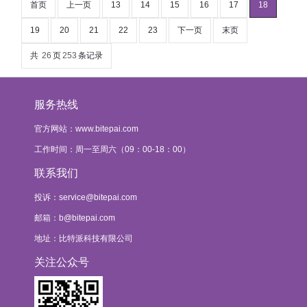
首页
上一页
13
14
15
16
17
18
19
20
21
22
23
下一页
末页
共
26
页
253
条记录
服务热线
官方网站：www.bitepai.com
工作时间：周一至周六（09：00-18：00）
联系我们
投诉：
service@bitepai.com
邮箱：
b@bitepai.com
地址：比特派科技有限公司
关注公众号