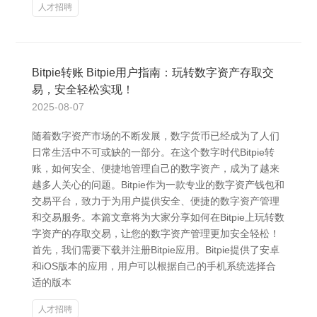
人才招聘
Bitpie转账 Bitpie用户指南：玩转数字资产存取交
易，安全轻松实现！
2025-08-07
随着数字资产市场的不断发展，数字货币已经成为了人们
日常生活中不可或缺的一部分。在这个数字时代Bitpie转
账，如何安全、便捷地管理自己的数字资产，成为了越来
越多人关心的问题。Bitpie作为一款专业的数字资产钱包和
交易平台，致力于为用户提供安全、便捷的数字资产管理
和交易服务。本篇文章将为大家分享如何在Bitpie上玩转数
字资产的存取交易，让您的数字资产管理更加安全轻松！
首先，我们需要下载并注册Bitpie应用。Bitpie提供了安卓
和iOS版本的应用，用户可以根据自己的手机系统选择合
适的版本
人才招聘