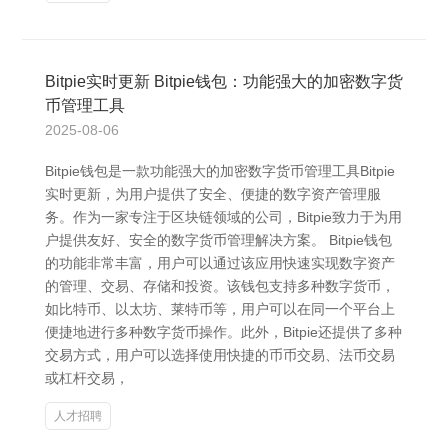
Bitpie实时更新 Bitpie钱包：功能强大的加密数字货
币管理工具
2025-08-06
Bitpie钱包是一款功能强大的加密数字货币管理工具Bitpie
实时更新，为用户提供了安全、便捷的数字资产管理服
务。作为一家专注于区块链领域的公司，Bitpie致力于为用
户提供友好、安全的数字货币管理解决方案。 Bitpie钱包
的功能非常丰富，用户可以通过该应用快速实现数字资产
的管理、交易、存储和投资。该钱包支持多种数字货币，
如比特币、以太坊、莱特币等，用户可以在同一个平台上
便捷地进行多种数字货币操作。此外，Bitpie还提供了多种
交易方式，用户可以选择使用快捷的币币交易、法币交易
或杠杆交易，
人才招聘