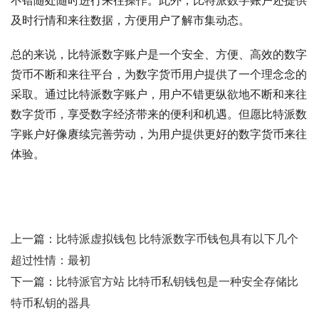
不错随处随时进行来往操作。此外，比特派数字账户还提供
及时行情和来往数据，方便用户了解市集动态。
总的来说，比特派数字账户是一个安全、方便、高效的数字
货币不断和来往平台，为数字货币用户提供了一个理念念的
采取。通过比特派数字账户，用户不错更纵欲地不断和来往
数字货币，享受数字经济带来的便利和机遇。但愿比特派数
字账户好像赓续完善劳动，为用户提供更好的数字货币来往
体验。
上一篇：
比特派虚拟钱包 比特派数字币钱包具有以下几个
超过性情：最初
下一篇：
比特派官方站 比特币私钥钱包是一种安全存储比
特币私钥的器具