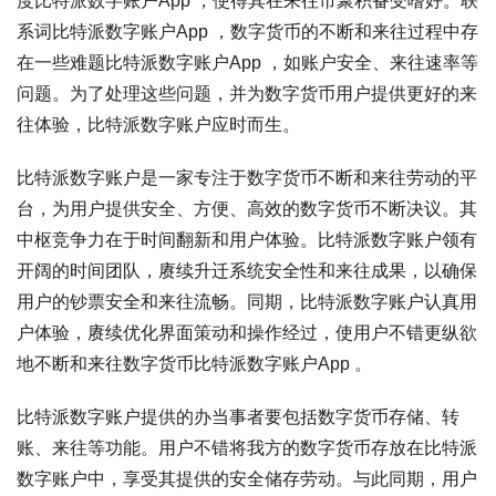
度比特派数字账户App ，使得其在来往市聚积备受嗜好。联
系词比特派数字账户App ，数字货币的不断和来往过程中存
在一些难题比特派数字账户App ，如账户安全、来往速率等
问题。为了处理这些问题，并为数字货币用户提供更好的来
往体验，比特派数字账户应时而生。
比特派数字账户是一家专注于数字货币不断和来往劳动的平
台，为用户提供安全、方便、高效的数字货币不断决议。其
中枢竞争力在于时间翻新和用户体验。比特派数字账户领有
开阔的时间团队，赓续升迁系统安全性和来往成果，以确保
用户的钞票安全和来往流畅。同期，比特派数字账户认真用
户体验，赓续优化界面策动和操作经过，使用户不错更纵欲
地不断和来往数字货币比特派数字账户App 。
比特派数字账户提供的办当事者要包括数字货币存储、转
账、来往等功能。用户不错将我方的数字货币存放在比特派
数字账户中，享受其提供的安全储存劳动。与此同期，用户