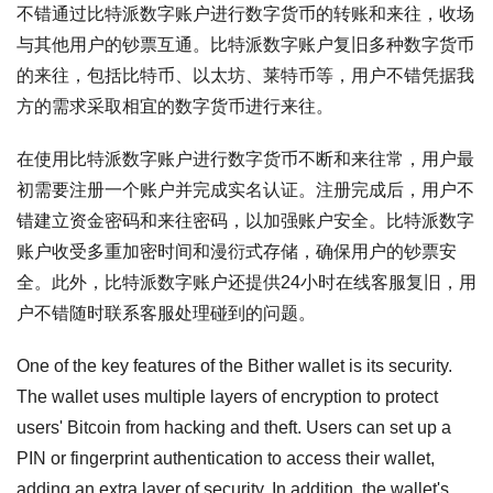
不错通过比特派数字账户进行数字货币的转账和来往，收场
与其他用户的钞票互通。比特派数字账户复旧多种数字货币
的来往，包括比特币、以太坊、莱特币等，用户不错凭据我
方的需求采取相宜的数字货币进行来往。
在使用比特派数字账户进行数字货币不断和来往常，用户最
初需要注册一个账户并完成实名认证。注册完成后，用户不
错建立资金密码和来往密码，以加强账户安全。比特派数字
账户收受多重加密时间和漫衍式存储，确保用户的钞票安
全。此外，比特派数字账户还提供24小时在线客服复旧，用
户不错随时联系客服处理碰到的问题。
One of the key features of the Bither wallet is its security.
The wallet uses multiple layers of encryption to protect
users' Bitcoin from hacking and theft. Users can set up a
PIN or fingerprint authentication to access their wallet,
adding an extra layer of security. In addition, the wallet's