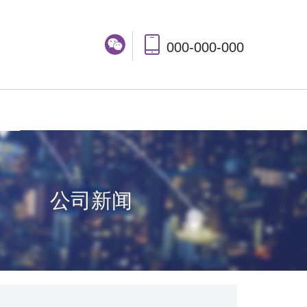
000-000-000
公司新闻