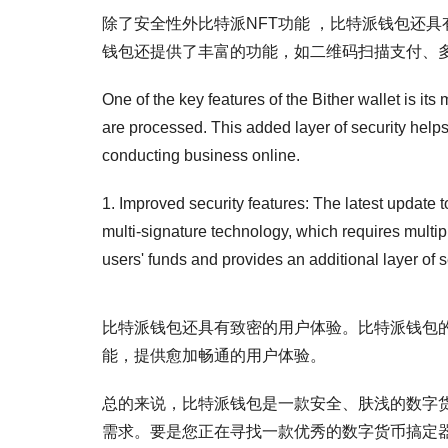
除了安全性外比特派NFT功能 ，比特派钱包还
钱包还提供了丰富的功能，如二维码扫描支付、
One of the key features of the Bither wallet is i
are processed. This added layer of security help
conducting business online.
1. Improved security features: The latest update 
multi-signature technology, which requires multip
users' funds and provides an additional layer of s
比特派钱包还具有致密的用户体验。比特派钱包
能，提供愈加畅通的用户体验。
总的来说，比特派钱包是一款安全、肤浅的数字
需求。要是您正在寻找一款优秀的数字货币搞定