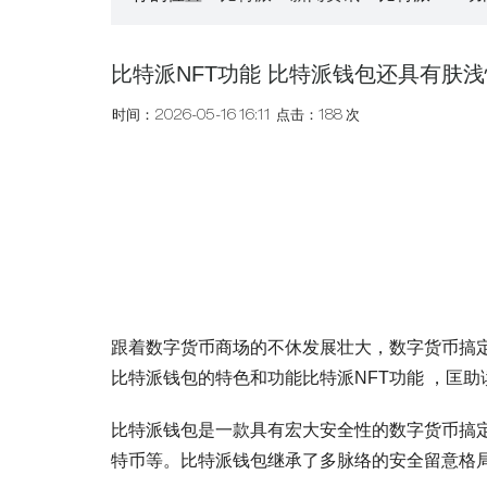
比特派NFT功能 比特派钱包还具有肤浅
时间：2026-05-16 16:11
点击：188 次
跟着数字货币商场的不休发展壮大，数字货币搞
比特派钱包的特色和功能比特派NFT功能 ，匡
比特派钱包是一款具有宏大安全性的数字货币搞定
特币等。比特派钱包继承了多脉络的安全留意格