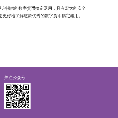
用户招供的数字货币搞定器用，具有宏大的安全
让您更好地了解这款优秀的数字货币搞定器用。
关注公众号