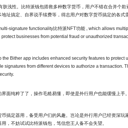
具有肤浅性。比特派钱包搭救多种数字货币，用户不错在合并个
多地址搞定、自界说手续费等，得志用户对数字货币搞定的各式
ts multi-signature functionality比特派NFT功能 , which allows multipl
s protect businesses from potential fraud or unauthorized trans
to the Bither app includes enhanced security features to protect 
le signatures from different devices to authorize a transaction. 
ecurity.
的界面纯粹了了，操作毛糙易懂，即使是外行用户也能缓慢上手
货币搞定器用，备受用户们的风趣。岂论是外行用户已经资深玩
器用，不妨试试比特派钱包，笃信您王人备不会失望。