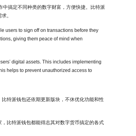
欺诈中搞定不同种类的数字财富，方便快捷。比特派
需求。
e users to sign off on transactions before they
actions, giving them peace of mind when
users' digital assets. This includes implementing
This helps to prevent unauthorized access to
。比特派钱包还依期更新版块，不休优化功能和性
家，比特派钱包都能得志其对数字货币搞定的各式