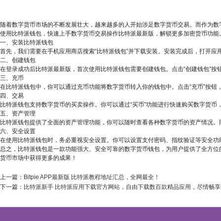
随着数字货币市场的不断发展壮大，越来越多的人开始涉足数字货币交易。而作为数字
使用比特派钱包，快速上手数字货币交易操作比特派最新版，解锁更多加密货币功能
一、安装比特派钱包
首先，我们需要在手机应用商店搜索“比特派钱包”并下载安装。安装完成后，打开
二、创建钱包
在登录成功后比特派最新版，首次使用比特派钱包需要创建钱包。点击“创建钱包”
三、充币
在比特派钱包中，你可以通过充币功能将数字货币转入你的钱包中。点击“充币”按
四、交易
比特派钱包支持数字货币的买卖操作。你可以通过“买币”功能进行快速购买数字货币
五、资产管理
比特派钱包提供了全面的资产管理功能，你可以随时查看各种数字货币的资产情况。
六、安全设置
在使用比特派钱包时，务必重视安全设置。你可以设置支付密码、指纹验证等安全功
总之，比特派钱包是一款功能强大、安全可靠的数字货币钱包，为用户提供了全方位
货币市场中获得更多的成果！
上一篇：
Bitpie APP最新版 比特派教程地址汇总，全网最全！
下一篇：
比特派新手 比特派应用下载官方网站，自由下载数百款精品应用，尽情畅