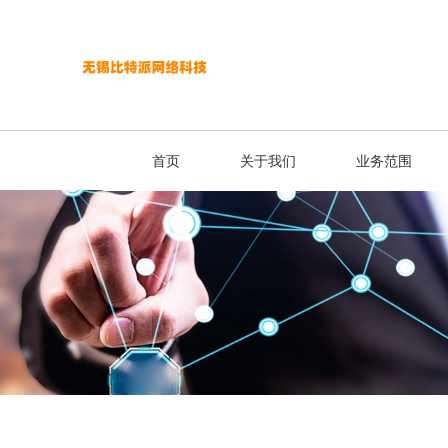
首页
关于我们
业务范围