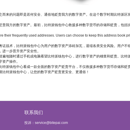
之而来的问题即是若何安全、通俗地贬责我方的数字资产。在这个数字时期比特派区块
贬责我方的数字资产。最初，比特派钱包中心救援多种数字货币的存储和贬责，包括
ore their frequently used addresses. Users can choose to keep this address book pri
考证战术，比特派钱包中心为用户的数字资产添砖加瓦，退缩各类安全风险。用户不
，进一步晋升资产安全性。
错遍地随时通过手机或电脑看望比特派钱包中心，进行数字资产的稽查和贬责。比特
字资产操作。
比特派钱包中心看成一款全面的数字资产贬责平台，不仅救援多种数字货币存储和贬
请比特派钱包中心，让您的数字资产贬责更安全、更通俗！
联系我们
投诉：
service@bitepai.com