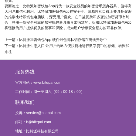
撑握。
要而论之，比特派加密钱包App行为一款安全浅易的加密货币惩办器具，值得高
大用户相信和聘用。比特派加密钱包App在安全性、浅易性和口碑上齐具备邃密
的推崇比特派钱包电脑版 ，深受用户喜欢。在日益复杂和多变的加密货币市鸠
合，聘用一款安全可靠的加密钱包器具曲直常病笃的。折服比特派加密钱包App
将链接为用户提供优质的管事和保险，成为用户钞票安全惩办的可靠伙伴。
上一篇：
比特派加密钱包App 硬件钱包将私钥存储在离线开导中
下一篇：
比特派生态入口 让用户约略方便快捷地进行数字货币的存储、转账和
来往
服务热线
官方网站：www.bitepai.com
工作时间：周一至周六（09：00-18：00）
联系我们
投诉：
service@bitepai.com
邮箱：
b@bitepai.com
地址：比特派科技有限公司