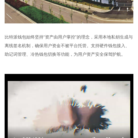
比特派钱包始终坚持“资产由用户掌控”的理念，采用本地私钥生成与
离线签名机制，确保用户资金不被平台托管。支持硬件钱包接入、
助记词管理、冷热钱包切换等功能，为用户资产安全保驾护航。