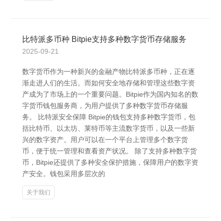
比特派多币种 Bitpie支持多种数字货币存储服务
2025-09-21
数字货币作为一种新兴的金融产物比特派多币种，正在逐
渐走进人们的生活。而如何安全地存储和管理这些数字资
产成为了市场上的一个重要问题。Bitpie作为国内知名的数
字货币钱包服务商，为用户提供了多种数字货币存储服
务。 比特派安全保障 Bitpie的钱包支持多种数字货币，包
括比特币、以太坊、莱特币等主流数字货币，以及一些新
兴的数字资产。用户可以在一个平台上管理多个数字货
币，便于统一管理和查看资产状况。 除了支持多种数字货
币，Bitpie还提供了多种安全保护措施，保障用户的数字资
产安全。钱包采用多层次的
关于我们