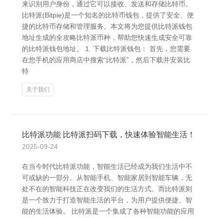
来识别用户身份，通过它可以接收、发送和存储比特币。
比特派(Bitpie)是一个知名的比特币钱包，提供了安全、便
捷的比特币存储和管理服务。本文将为您提供比特派钱包
地址生成的全攻略比特派币种，帮助您快速生成安全可靠
的比特派钱包地址。 1. 下载比特派钱包： 首先，您需要
在您手机的应用商店中搜索“比特派”，然后下载并安装比
特
关于我们
比特派功能 比特派扫码下载，快速体验智能生活！
2025-09-24
在当今时代比特派功能，智能生活已经成为我们生活中不
可或缺的一部分。从智能手机、智能家居到智能车辆，无
处不在的智能科技正在改变我们的生活方式。而比特派则
是一个致力于打造智能生活的平台，为用户提供便捷、智
能的生活体验。 比特派是一个集成了各种智能功能的应用