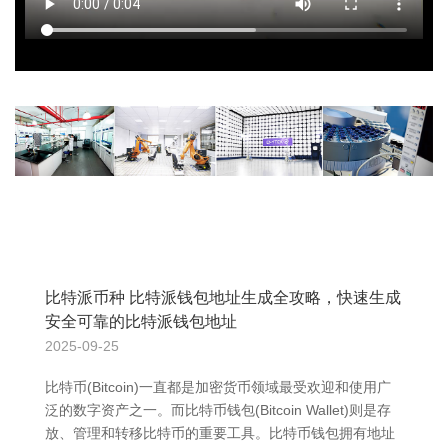
比特派币种 比特派钱包地址生成全攻略，快速生成
安全可靠的比特派钱包地址
2025-09-25
比特币(Bitcoin)一直都是加密货币领域最受欢迎和使用广
泛的数字资产之一。而比特币钱包(Bitcoin Wallet)则是存
放、管理和转移比特币的重要工具。比特币钱包拥有地址