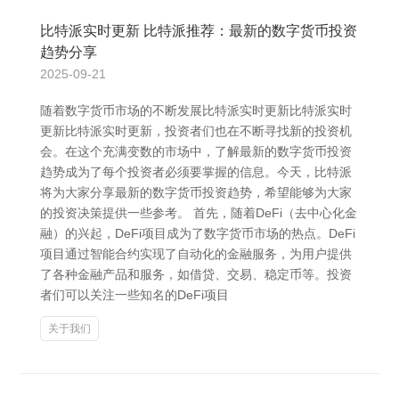
比特派实时更新 比特派推荐：最新的数字货币投资
趋势分享
2025-09-21
随着数字货币市场的不断发展比特派实时更新比特派实时
更新比特派实时更新，投资者们也在不断寻找新的投资机
会。在这个充满变数的市场中，了解最新的数字货币投资
趋势成为了每个投资者必须要掌握的信息。今天，比特派
将为大家分享最新的数字货币投资趋势，希望能够为大家
的投资决策提供一些参考。 首先，随着DeFi（去中心化金
融）的兴起，DeFi项目成为了数字货币市场的热点。DeFi
项目通过智能合约实现了自动化的金融服务，为用户提供
了各种金融产品和服务，如借贷、交易、稳定币等。投资
者们可以关注一些知名的DeFi项目
关于我们