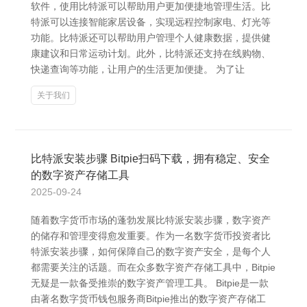
软件，使用比特派可以帮助用户更加便捷地管理生活。比
特派可以连接智能家居设备，实现远程控制家电、灯光等
功能。比特派还可以帮助用户管理个人健康数据，提供健
康建议和日常运动计划。此外，比特派还支持在线购物、
快递查询等功能，让用户的生活更加便捷。 为了让
关于我们
比特派安装步骤 Bitpie扫码下载，拥有稳定、安全
的数字资产存储工具
2025-09-24
随着数字货币市场的蓬勃发展比特派安装步骤，数字资产
的储存和管理变得愈发重要。作为一名数字货币投资者比
特派安装步骤，如何保障自己的数字资产安全，是每个人
都需要关注的话题。而在众多数字资产存储工具中，Bitpie
无疑是一款备受推崇的数字资产管理工具。 Bitpie是一款
由著名数字货币钱包服务商Bitpie推出的数字资产存储工