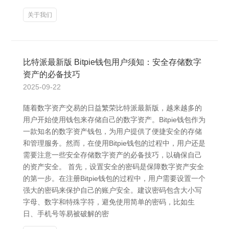
关于我们
比特派最新版 Bitpie钱包用户须知：安全存储数字
资产的必备技巧
2025-09-22
随着数字资产交易的日益繁荣比特派最新版，越来越多的
用户开始使用钱包来存储自己的数字资产。Bitpie钱包作为
一款知名的数字资产钱包，为用户提供了便捷安全的存储
和管理服务。然而，在使用Bitpie钱包的过程中，用户还是
需要注意一些安全存储数字资产的必备技巧，以确保自己
的资产安全。 首先，设置安全的密码是保障数字资产安全
的第一步。在注册Bitpie钱包的过程中，用户需要设置一个
强大的密码来保护自己的账户安全。建议密码包含大小写
字母、数字和特殊字符，避免使用简单的密码，比如生
日、手机号等易被破解的密