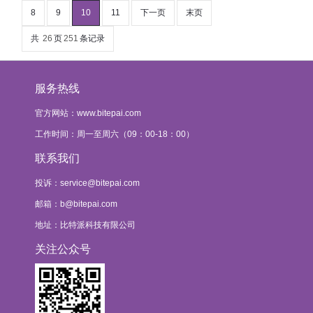
8
9
10
11
下一页
末页
共
26
页
251
条记录
服务热线
官方网站：www.bitepai.com
工作时间：周一至周六（09：00-18：00）
联系我们
投诉：
service@bitepai.com
邮箱：
b@bitepai.com
地址：比特派科技有限公司
关注公众号