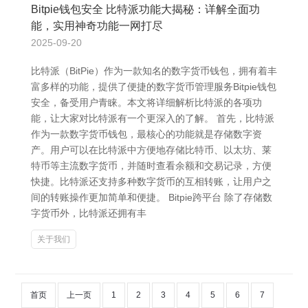
Bitpie钱包安全 比特派功能大揭秘：详解全面功
能，实用神奇功能一网打尽
2025-09-20
比特派（BitPie）作为一款知名的数字货币钱包，拥有着丰
富多样的功能，提供了便捷的数字货币管理服务Bitpie钱包
安全，备受用户青睐。本文将详细解析比特派的各项功
能，让大家对比特派有一个更深入的了解。 首先，比特派
作为一款数字货币钱包，最核心的功能就是存储数字资
产。用户可以在比特派中方便地存储比特币、以太坊、莱
特币等主流数字货币，并随时查看余额和交易记录，方便
快捷。比特派还支持多种数字货币的互相转账，让用户之
间的转账操作更加简单和便捷。 Bitpie跨平台 除了存储数
字货币外，比特派还拥有丰
关于我们
首页
上一页
1
2
3
4
5
6
7