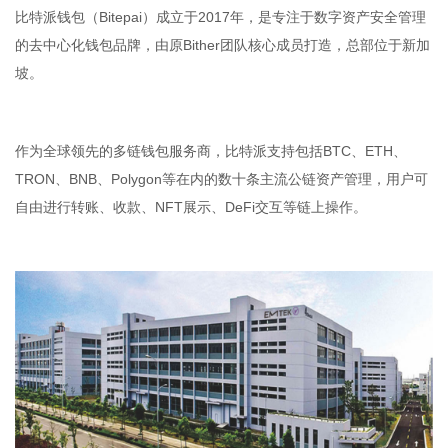
比特派钱包（Bitepai）成立于2017年，是专注于数字资产安全管理
的去中心化钱包品牌，由原Bither团队核心成员打造，总部位于新加
坡。
作为全球领先的多链钱包服务商，比特派支持包括BTC、ETH、
TRON、BNB、Polygon等在内的数十条主流公链资产管理，用户可
自由进行转账、收款、NFT展示、DeFi交互等链上操作。