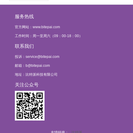
服务热线
官方网站：www.bitepai.com
工作时间：周一至周六（09：00-18：00）
联系我们
投诉：
service@bitepai.com
邮箱：
b@bitepai.com
地址：比特派科技有限公司
关注公众号
友情链接：
比特派