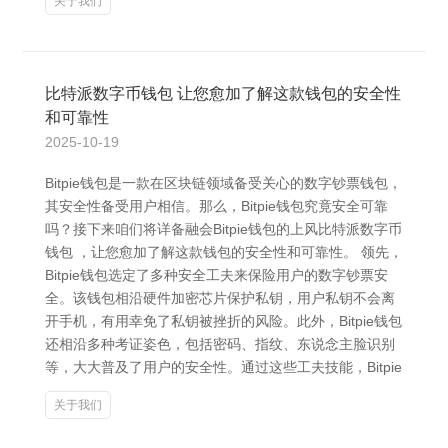
关于我们
比特派数字币钱包 让您愈加了解这款钱包的安全性
和可靠性
2025-10-19
Bitpie钱包是一款在区块链领域备受关心的数字钞票钱包，
其安全性备受用户相信。那么，Bitpie钱包究竟安全可靠
吗？接下来咱们将详备融会Bitpie钱包的上风比特派数字币
钱包 ，让您愈加了解这款钱包的安全性和可靠性。 领先，
Bitpie钱包选定了多种安全工夫来保险用户的数字钞票安
全。该钱包相沿硬件加密芯片保护私钥，用户私钥不会离
开手机，有用幸免了私钥被挫折的风险。此外，Bitpie钱包
还相沿多种考证姿色，包括密码、指纹、东说念主脸识别
等，大大普及了用户的安全性。通过这些工夫技能，Bitpie
关于我们