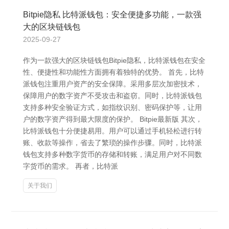
Bitpie隐私 比特派钱包：安全便捷多功能，一款强
大的区块链钱包
2025-09-27
作为一款强大的区块链钱包Bitpie隐私，比特派钱包在安全
性、便捷性和功能性方面拥有着独特的优势。 首先，比特
派钱包注重用户资产的安全保障。采用多层次加密技术，
保障用户的数字资产不受攻击和盗窃。同时，比特派钱包
支持多种安全验证方式，如指纹识别、密码保护等，让用
户的数字资产得到最大限度的保护。 Bitpie最新版 其次，
比特派钱包十分便捷易用。用户可以通过手机轻松进行转
账、收款等操作，省去了繁琐的操作步骤。同时，比特派
钱包支持多种数字货币的存储和转账，满足用户对不同数
字货币的需求。 再者，比特派
关于我们