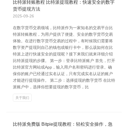
比特派转账教程 比特派提现教程：快速安全的数字
货币提现方法
2025-09-26
在数字货币交易领域，比特派作为一家知名的交易平台比
特派转账教程，为用户提供了便捷、安全的数字货币交易
体验。在进行数字货币交易的过程中，有时候我们需要将
数字资产提现到自己的钱包或银行卡中，那么该如何在比
特派上进行快速安全的提现呢？接下来我们就来详细介绍
比特派提现的步骤。 第一步：登录比特派账户 首先，打开
比特派官方网站或App，输入用户名和密码进行登录。确
保你的账户已经通过实名认证，只有完成实名认证的账户
才能进行提现操作。 第二步：选择提现的数字货币 在比特
派账户中，选择你想要提现的数字货币，比
关于我们
比特派免费版 Bitpie提现教程：轻松安全操作，急