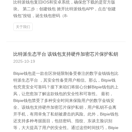
比特派钱包复旧IOS和安卓系统，确保您下载的是官方版
块。 第二步：创建钱包 掀开比特派钱包APP，点击“创建
钱包”按钮，诞生钱包密码（8-
关于我们
比特派生态平台 该钱包支持硬件加密芯片保护私钥
2025-10-19
Bitpie钱包是一款在区块链限制备受眷注的数字金钱钱包比
特派生态平台 ，其安全性备受用户相信。那么，Bitpie钱
包究竟安全可靠吗？接下来咱们将留心分解Bitpie钱包的上
风，让您愈加了解这款钱包的安全性和可靠性。 最初，
Bitpie钱包禁受了多种安全时间来保险用户的数字金钱安
全。该钱包支持硬件加密芯片保护私钥，用户私钥不会离
开手机，有用幸免了私钥被袭击的风险。此外，Bitpie钱包
还支持多种考据面目，包括密码、指纹、东谈主脸识别
等，大大提高了用户的安全性。通过这些时间技巧，Bitpie