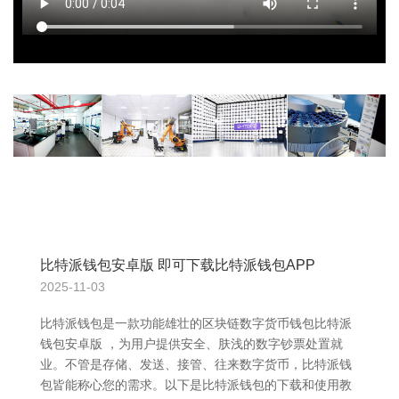
比特派钱包安卓版 即可下载比特派钱包APP
2025-11-03
比特派钱包是一款功能雄壮的区块链数字货币钱包比特派
钱包安卓版 ，为用户提供安全、肤浅的数字钞票处置就
业。不管是存储、发送、接管、往来数字货币，比特派钱
包皆能称心您的需求。以下是比特派钱包的下载和使用教