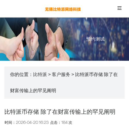
预约测试
你的位置：
比特派
>
客户服务
> 比特派币存储 除了在
财富传输上的罕见阐明
比特派币存储 除了在财富传输上的罕见阐明
时间：2026-04-20 16:23
点击：184 次