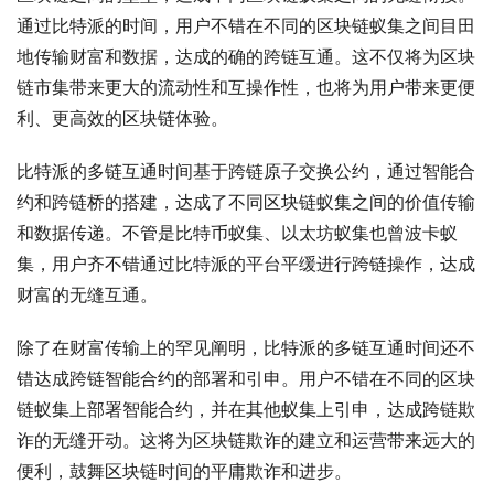
通过比特派的时间，用户不错在不同的区块链蚁集之间目田
地传输财富和数据，达成的确的跨链互通。这不仅将为区块
链市集带来更大的流动性和互操作性，也将为用户带来更便
利、更高效的区块链体验。
比特派的多链互通时间基于跨链原子交换公约，通过智能合
约和跨链桥的搭建，达成了不同区块链蚁集之间的价值传输
和数据传递。不管是比特币蚁集、以太坊蚁集也曾波卡蚁
集，用户齐不错通过比特派的平台平缓进行跨链操作，达成
财富的无缝互通。
除了在财富传输上的罕见阐明，比特派的多链互通时间还不
错达成跨链智能合约的部署和引申。用户不错在不同的区块
链蚁集上部署智能合约，并在其他蚁集上引申，达成跨链欺
诈的无缝开动。这将为区块链欺诈的建立和运营带来远大的
便利，鼓舞区块链时间的平庸欺诈和进步。