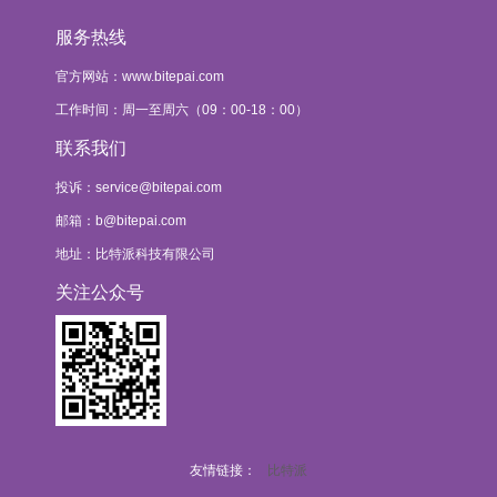
服务热线
官方网站：www.bitepai.com
工作时间：周一至周六（09：00-18：00）
联系我们
投诉：
service@bitepai.com
邮箱：
b@bitepai.com
地址：比特派科技有限公司
关注公众号
友情链接：
比特派