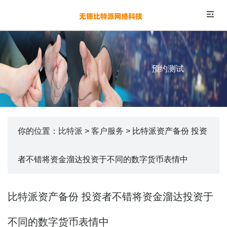
预约测试
你的位置：
比特派
>
客户服务
> 比特派资产备份 投资
者不错将资金溜达投资于不同的数字货币表情中
比特派资产备份 投资者不错将资金溜达投资于
不同的数字货币表情中