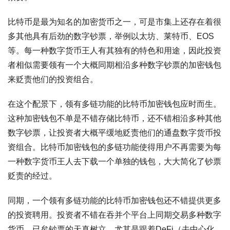
比特币是最为知名的加密货币之一，可是市集上还存在着很
多其他具有后劲的数字钞票，举例以太坊、莱特币、EOS
等。每一种数字货币王人有其独有的特色和用途，因此投资
者相似需要领有一个大概同期相沿多种数字钞票的加密钱包
来贬责他们的投资组合。
在这个配景下，领有多链功能的比特币加密钱包应时而生。
这种加密钱包不单是不错存储比特币，还不错相沿多种其他
数字钞票，让投资者大概平缓地贬责他们的通盘数字货币投
资组合。比特币加密钱包的多链功能使得用户不再需要为每
一种数字货币王人去下载一个单独的钱包，大大简化了钞票
贬责的经过。
同期，一个领有多链功能的比特币加密钱包还不错提供更多
的投资聘用。投资者不错在吞并个平台上同期交易多种数字
货币，已矣钞票的天真树立。尤其是跟着DeFi（去中心化