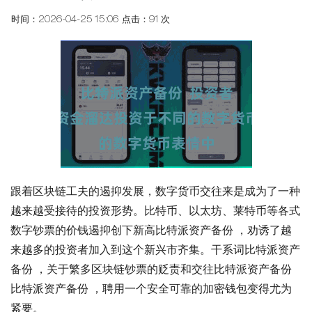
时间：2026-04-25 15:06
点击：91 次
跟着区块链工夫的遏抑发展，数字货币交往来是成为了一种
越来越受接待的投资形势。比特币、以太坊、莱特币等各式
数字钞票的价钱遏抑创下新高比特派资产备份 ，劝诱了越
来越多的投资者加入到这个新兴市齐集。干系词比特派资产
备份 ，关于繁多区块链钞票的贬责和交往比特派资产备份
比特派资产备份 ，聘用一个安全可靠的加密钱包变得尤为
紧要。