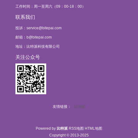
工作时间：周一至周六（09：00-18：00）
联系我们
投诉：
service@bitepai.com
邮箱：
b@bitepai.com
地址：比特派科技有限公司
关注公众号
友情链接：
比特派
Powered by
比特派
RSS地图
HTML地图
Copyright
© 2013-2025