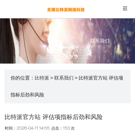
联系我们
你的位置：
比特派
>
联系我们
> 比特派官方站 评估项
指标后劲和风险
比特派官方站 评估项指标后劲和风险
时间：2026-04-11 14:55
点击：153 次