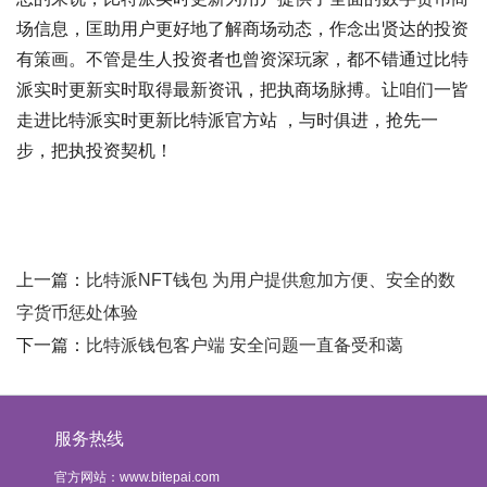
场信息，匡助用户更好地了解商场动态，作念出贤达的投资
有策画。不管是生人投资者也曾资深玩家，都不错通过比特
派实时更新实时取得最新资讯，把执商场脉搏。让咱们一皆
走进比特派实时更新比特派官方站 ，与时俱进，抢先一
步，把执投资契机！
上一篇：
比特派NFT钱包 为用户提供愈加方便、安全的数
字货币惩处体验
下一篇：
比特派钱包客户端 安全问题一直备受和蔼
服务热线
官方网站：www.bitepai.com