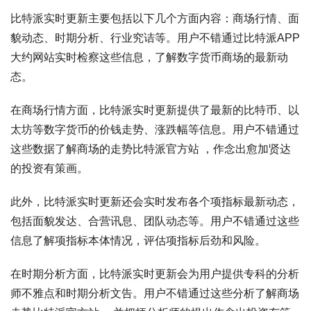
比特派实时更新主要包括以下几个方面内容：商场行情、面
貌动态、时期分析、行业究诘等。用户不错通过比特派APP
大约网站实时检察这些信息，了解数字货币商场的最新动
态。
在商场行情方面，比特派实时更新提供了最新的比特币、以
太坊等数字货币的价钱走势、涨跌幅等信息。用户不错通过
这些数据了解商场的走势比特派官方站 ，作念出愈加贤达
的投资有策画。
此外，比特派实时更新还会实时发布各个项指标最新动态，
包括面貌发达、合营讯息、团队动态等。用户不错通过这些
信息了解项指标本体情况，评估项指标后劲和风险。
在时期分析方面，比特派实时更新会为用户提供专科的分析
师不雅点和时期分析文告。用户不错通过这些分析了解商场