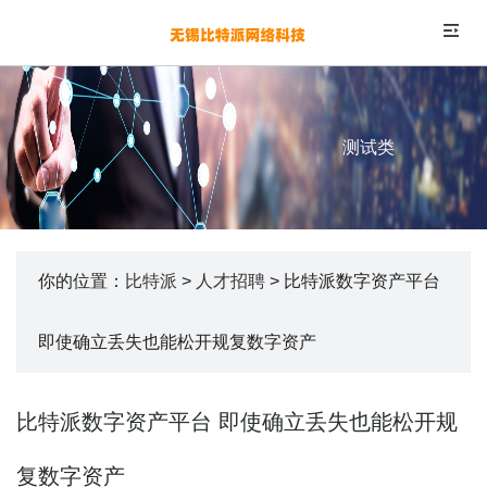
测试类
你的位置：
比特派
>
人才招聘
> 比特派数字资产平台
即使确立丢失也能松开规复数字资产
比特派数字资产平台 即使确立丢失也能松开规
复数字资产