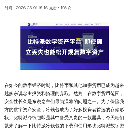
时间：2026-05-01 15:15
点击：193 次
在如今的数字经济时期，比特币和其他加密货币已成为越来
越多东说念主投资和搭理的弃取。然则，在数字货币范围，
安全性长久是东说念主们最为温雅的问题之一。为了保险我
方的数字资产安全，冷钱包成为了好多投资者首选的存储形
状。比特派冷钱包即是其中备受真贵的一款器具，今天咱们
就来了解一下比特派冷钱包的下载和使用形状比特派数字资